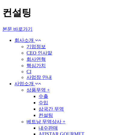
컨설팅
본문 바로가기
회사소개
기업정보
CEO 인사말
회사연혁
핵심가치
CI
사업장 안내
사업소개
상품무역
+
수출
수입
삼국간 무역
컨설팅
베트남 무역상사
+
내수판매
AFISTAR GOURMET