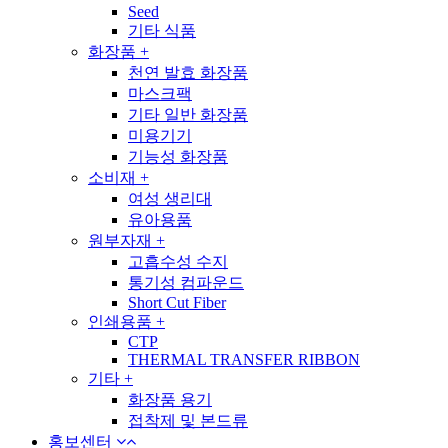
Seed
기타 식품
화장품
+
천연 발효 화장품
마스크팩
기타 일반 화장품
미용기기
기능성 화장품
소비재
+
여성 생리대
유아용품
원부자재
+
고흡수성 수지
통기성 컴파운드
Short Cut Fiber
인쇄용품
+
CTP
THERMAL TRANSFER RIBBON
기타
+
화장품 용기
접착제 및 본드류
홍보센터