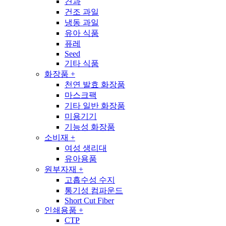
견과
건조 과일
냉동 과일
유아 식품
퓨레
Seed
기타 식품
화장품
+
천연 발효 화장품
마스크팩
기타 일반 화장품
미용기기
기능성 화장품
소비재
+
여성 생리대
유아용품
원부자재
+
고흡수성 수지
통기성 컴파운드
Short Cut Fiber
인쇄용품
+
CTP