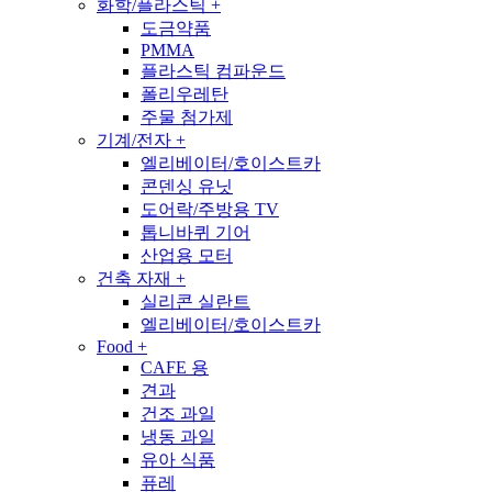
화학/플라스틱
+
도금약품
PMMA
플라스틱 컴파운드
폴리우레탄
주물 첨가제
기계/전자
+
엘리베이터/호이스트카
콘덴싱 유닛
도어락/주방용 TV
톱니바퀴 기어
산업용 모터
건축 자재
+
실리콘 실란트
엘리베이터/호이스트카
Food
+
CAFE 용
견과
건조 과일
냉동 과일
유아 식품
퓨레